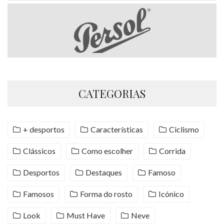
CATEGORIAS
+ desportos
Características
Ciclismo
Clássicos
Como escolher
Corrida
Desportos
Destaques
Famoso
Famosos
Forma do rosto
Icónico
Look
Must Have
Neve