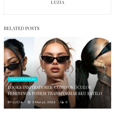
LUZIA
RELATED POSTS
CARACTERÍSTICAS
LOOKS INSPIRADORES: COMO OS ÓCULOS
FEMININOS PODEM TRANSFORMAR SEU ESTILO
BY
LUCIA
3 Março, 2026
0