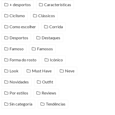
+ desportos
Características
Ciclismo
Clássicos
Como escolher
Corrida
Desportos
Destaques
Famoso
Famosos
Forma do rosto
Icónico
Look
Must Have
Neve
Novidades
Outfit
Por estilos
Reviews
Sin categoría
Tendências