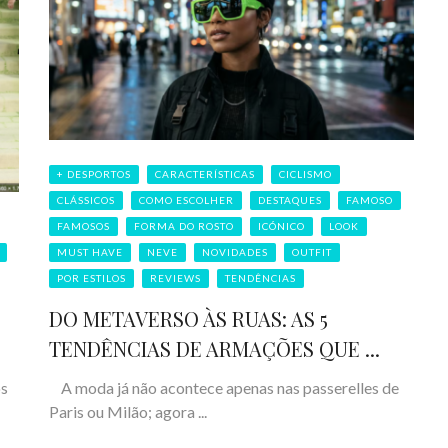
+ DESPORTOS
CARACTERÍSTICAS
CICLISMO
CLÁSSICOS
COMO ESCOLHER
DESTAQUES
FAMOSO
FAMOSOS
FORMA DO ROSTO
ICÓNICO
LOOK
MUST HAVE
NEVE
NOVIDADES
OUTFIT
POR ESTILOS
REVIEWS
TENDÊNCIAS
DO METAVERSO ÀS RUAS: AS 5
TENDÊNCIAS DE ARMAÇÕES QUE ...
A moda já não acontece apenas nas passerelles de
os
Paris ou Milão; agora ...