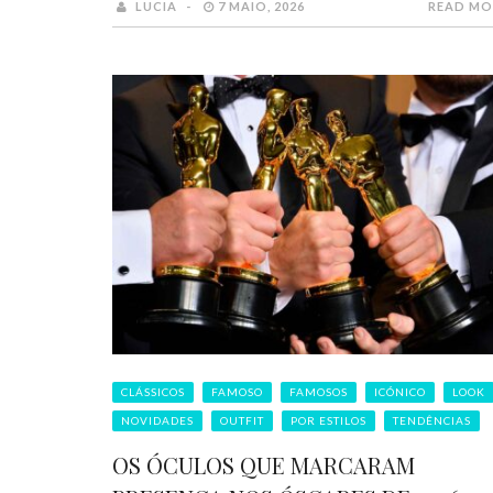
LUCIA
7 MAIO, 2026
READ MO
CLÁSSICOS
FAMOSO
FAMOSOS
ICÓNICO
LOOK
NOVIDADES
OUTFIT
POR ESTILOS
TENDÊNCIAS
OS ÓCULOS QUE MARCARAM