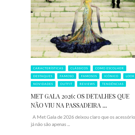
CARACTERÍSTICAS
CLÁSSICOS
COMO ESCOLHER
DESTAQUES
FAMOSO
FAMOSOS
ICÓNICO
LOOK
NOVIDADES
OUTFIT
REVIEWS
TENDÊNCIAS
MET GALA 2026: OS DETALHES QUE
NÃO VIU NA PASSADEIRA ...
A Met Gala de 2026 deixou claro que os acessóri
já não são apenas ...