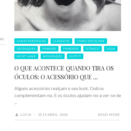
RE
CARACTERÍSTICAS
CLÁSSICOS
COMO ESCOLHER
DESTAQUES
FAMOSO
FAMOSOS
ICÓNICO
LOOK
MUST HAVE
NOVIDADES
OUTFIT
O QUE ACONTECE QUANDO TIRA OS
ÓCULOS: O ACESSÓRIO QUE ...
Alguns acessórios realçam o seu look. Outros
complementam-no. E os óculos ajudam-no a ver-se de
...
LUCIA
15 ABRIL, 2026
READ MORE