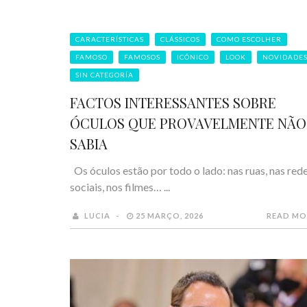
CARACTERÍSTICAS
CLÁSSICOS
COMO ESCOLHER
FAMOSO
FAMOSOS
ICÓNICO
LOOK
NOVIDADE
SIN CATEGORÍA
FACTOS INTERESSANTES SOBRE
ÓCULOS QUE PROVAVELMENTE NÃO
SABIA
Os óculos estão por todo o lado: nas ruas, nas red
sociais, nos filmes… ...
LUCIA
25 MARÇO, 2026
READ MO