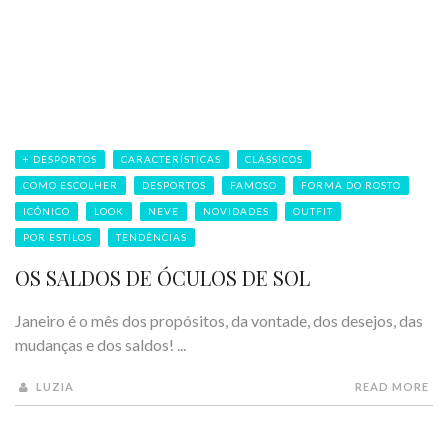
+ DESPORTOS
CARACTERÍSTICAS
CLÁSSICOS
COMO ESCOLHER
DESPORTOS
FAMOSO
FORMA DO ROSTO
ICÓNICO
LOOK
NEVE
NOVIDADES
OUTFIT
POR ESTILOS
TENDÊNCIAS
OS SALDOS DE ÓCULOS DE SOL
Janeiro é o mês dos propósitos, da vontade, dos desejos, das
mudanças e dos saldos! ...
LUZIA
READ MORE