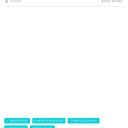
LUCIA
READ MORE
+ DESPORTOS
CARACTERÍSTICAS
COMO ESCOLHER
NOVIDADES
TENDÊNCIAS