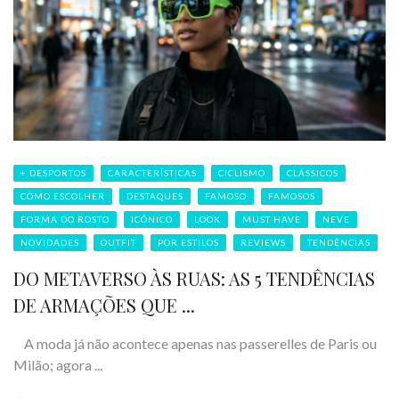
+ DESPORTOS
CARACTERÍSTICAS
CICLISMO
CLÁSSICOS
COMO ESCOLHER
DESTAQUES
FAMOSO
FAMOSOS
FORMA DO ROSTO
ICÓNICO
LOOK
MUST HAVE
NEVE
NOVIDADES
OUTFIT
POR ESTILOS
REVIEWS
TENDÊNCIAS
DO METAVERSO ÀS RUAS: AS 5 TENDÊNCIAS
DE ARMAÇÕES QUE ...
A moda já não acontece apenas nas passerelles de Paris ou
Milão; agora ...