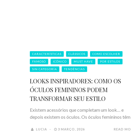
CARACTERÍSTICAS
CLÁSSICOS
COMO ESCOLHER
FAMOSO
ICÓNICO
MUST HAVE
POR ESTILOS
SIN CATEGORÍA
TENDÊNCIAS
LOOKS INSPIRADORES: COMO OS
ÓCULOS FEMININOS PODEM
TRANSFORMAR SEU ESTILO
Existem acessórios que completam um look… e
depois existem os óculos. Os óculos femininos têm .
LUCIA
3 MARÇO, 2026
READ MO