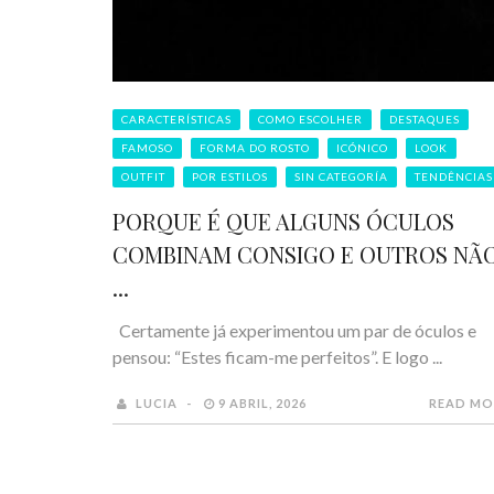
CARACTERÍSTICAS
COMO ESCOLHER
DESTAQUES
FAMOSO
FORMA DO ROSTO
ICÓNICO
LOOK
OUTFIT
POR ESTILOS
SIN CATEGORÍA
TENDÊNCIAS
PORQUE É QUE ALGUNS ÓCULOS
COMBINAM CONSIGO E OUTROS NÃ
...
Certamente já experimentou um par de óculos e
pensou: “Estes ficam-me perfeitos”. E logo ...
LUCIA
9 ABRIL, 2026
READ MO