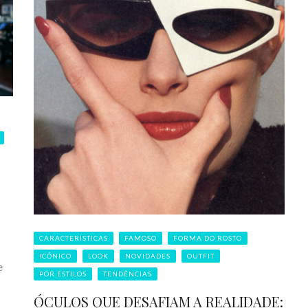
CARACTERÍSTICAS
FAMOSO
FORMA DO ROSTO
ICÓNICO
LOOK
NOVIDADES
OUTFIT
e
POR ESTILOS
TENDÊNCIAS
ÓCULOS QUE DESAFIAM A REALIDADE: