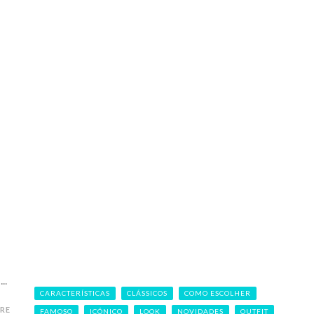
..
CARACTERÍSTICAS
CLÁSSICOS
COMO ESCOLHER
RE
FAMOSO
ICÓNICO
LOOK
NOVIDADES
OUTFIT