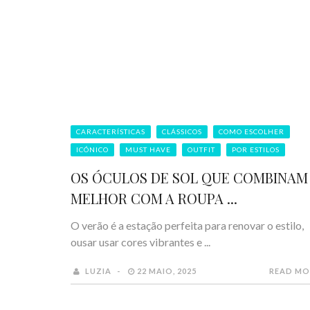
CARACTERÍSTICAS
CLÁSSICOS
COMO ESCOLHER
ICÓNICO
MUST HAVE
OUTFIT
POR ESTILOS
OS ÓCULOS DE SOL QUE COMBINAM
MELHOR COM A ROUPA ...
O verão é a estação perfeita para renovar o estilo,
ousar usar cores vibrantes e ...
LUZIA
22 MAIO, 2025
READ MO