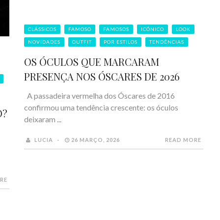
CLÁSSICOS
FAMOSO
FAMOSOS
ICÓNICO
LOOK
NOVIDADES
OUTFIT
POR ESTILOS
TENDÊNCIAS
OS ÓCULOS QUE MARCARAM
PRESENÇA NOS ÓSCARES DE 2026
A passadeira vermelha dos Óscares de 2016
confirmou uma tendência crescente: os óculos
O?
deixaram ...
LUCIA
26 MARÇO, 2026
READ MORE
RE