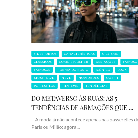
+ DESPORTOS
CARACTERÍSTICAS
CICLISMO
CLÁSSICOS
COMO ESCOLHER
DESTAQUES
FAMOSO
FAMOSOS
FORMA DO ROSTO
ICÓNICO
LOOK
MUST HAVE
NEVE
NOVIDADES
OUTFIT
POR ESTILOS
REVIEWS
TENDÊNCIAS
DO METAVERSO ÀS RUAS: AS 5
TENDÊNCIAS DE ARMAÇÕES QUE ...
A moda já não acontece apenas nas passerelles d
Paris ou Milão; agora ...