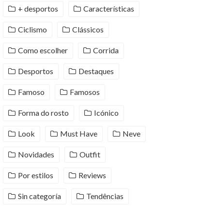
+ desportos
Características
Ciclismo
Clássicos
Como escolher
Corrida
Desportos
Destaques
Famoso
Famosos
Forma do rosto
Icónico
Look
Must Have
Neve
Novidades
Outfit
Por estilos
Reviews
Sin categoría
Tendências