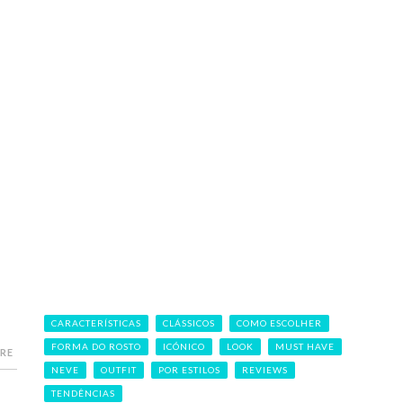
CARACTERÍSTICAS
CLÁSSICOS
COMO ESCOLHER
FORMA DO ROSTO
ICÓNICO
LOOK
MUST HAVE
RE
NEVE
OUTFIT
POR ESTILOS
REVIEWS
TENDÊNCIAS