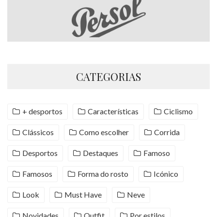
CATEGORIAS
+ desportos
Características
Ciclismo
Clássicos
Como escolher
Corrida
Desportos
Destaques
Famoso
Famosos
Forma do rosto
Icónico
Look
Must Have
Neve
Novidades
Outfit
Por estilos