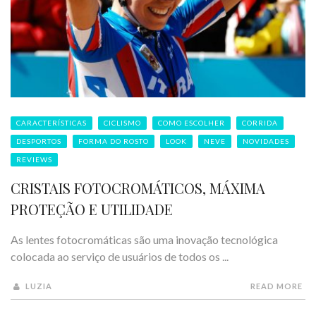
CARACTERÍSTICAS
CICLISMO
COMO ESCOLHER
CORRIDA
DESPORTOS
FORMA DO ROSTO
LOOK
NEVE
NOVIDADES
REVIEWS
CRISTAIS FOTOCROMÁTICOS, MÁXIMA
PROTEÇÃO E UTILIDADE
As lentes fotocromáticas são uma inovação tecnológica
colocada ao serviço de usuários de todos os ...
LUZIA
READ MORE