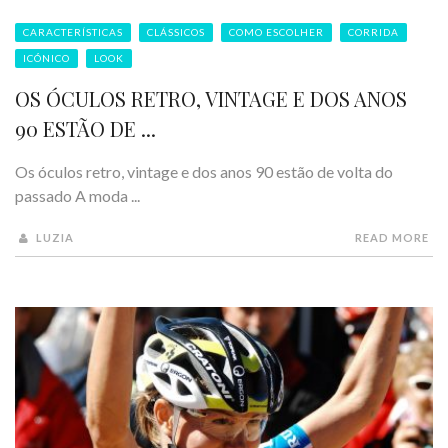
CARACTERÍSTICAS
CLÁSSICOS
COMO ESCOLHER
CORRIDA
ICÓNICO
LOOK
OS ÓCULOS RETRO, VINTAGE E DOS ANOS
90 ESTÃO DE ...
Os óculos retro, vintage e dos anos 90 estão de volta do
passado A moda ...
LUZIA
READ MORE