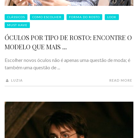
CLÁSSICOS
COMO ESCOLHER
FORMA DO ROSTO
LOOK
MUST HAVE
ÓCULOS POR TIPO DE ROSTO: ENCONTRE O
MODELO QUE MAIS ...
Escolher novos óculos não é apenas uma questão de moda; é
também uma questão de ...
LUZIA
READ MORE