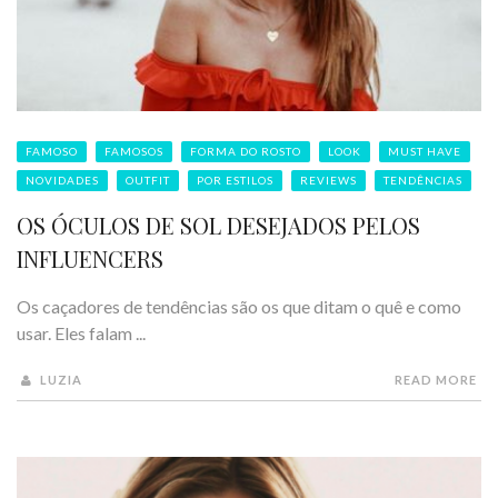
FAMOSO
FAMOSOS
FORMA DO ROSTO
LOOK
MUST HAVE
NOVIDADES
OUTFIT
POR ESTILOS
REVIEWS
TENDÊNCIAS
OS ÓCULOS DE SOL DESEJADOS PELOS
INFLUENCERS
Os caçadores de tendências são os que ditam o quê e como
usar. Eles falam ...
LUZIA
READ MORE