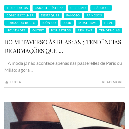
+ DESPORTOS
CARACTERÍSTICAS
CICLISMO
CLÁSSICOS
COMO ESCOLHER
DESTAQUES
FAMOSO
FAMOSOS
FORMA DO ROSTO
ICÓNICO
LOOK
MUST HAVE
NEVE
NOVIDADES
OUTFIT
POR ESTILOS
REVIEWS
TENDÊNCIAS
DO METAVERSO ÀS RUAS: AS 5 TENDÊNCIAS
DE ARMAÇÕES QUE ...
A moda já não acontece apenas nas passerelles de Paris ou
Milão; agora ...
LUCIA
READ MORE