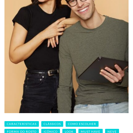
CARACTERÍSTICAS
CLÁSSICOS
COMO ESCOLHER
FORMA DO ROSTO
ICÓNICO
LOOK
MUST HAVE
NEVE