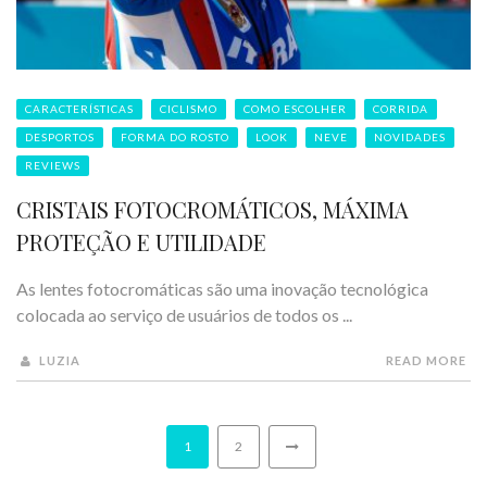
CARACTERÍSTICAS
CICLISMO
COMO ESCOLHER
CORRIDA
DESPORTOS
FORMA DO ROSTO
LOOK
NEVE
NOVIDADES
REVIEWS
CRISTAIS FOTOCROMÁTICOS, MÁXIMA
PROTEÇÃO E UTILIDADE
As lentes fotocromáticas são uma inovação tecnológica
colocada ao serviço de usuários de todos os ...
LUZIA
READ MORE
1
2