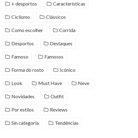
+ desportos
Características
Ciclismo
Clássicos
Como escolher
Corrida
Desportos
Destaques
Famoso
Famosos
Forma do rosto
Icónico
Look
Must Have
Neve
Novidades
Outfit
Por estilos
Reviews
Sin categoría
Tendências