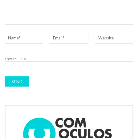
eleven − 1 =