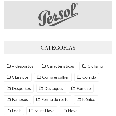
CATEGORIAS
+ desportos
Características
Ciclismo
Clássicos
Como escolher
Corrida
Desportos
Destaques
Famoso
Famosos
Forma do rosto
Icónico
Look
Must Have
Neve