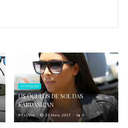
DESTAQUES
OS ÓCULOS DE SOL DAS
KARDASHIAN
BY
LUZIA
25 Maio, 2017
0