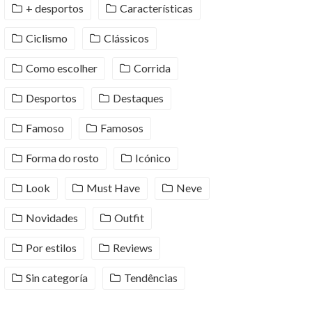
+ desportos
Características
Ciclismo
Clássicos
Como escolher
Corrida
Desportos
Destaques
Famoso
Famosos
Forma do rosto
Icónico
Look
Must Have
Neve
Novidades
Outfit
Por estilos
Reviews
Sin categoría
Tendências