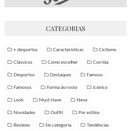
CATEGORIAS
+ desportos
Características
Ciclismo
Clássicos
Como escolher
Corrida
Desportos
Destaques
Famoso
Famosos
Forma do rosto
Icónico
Look
Must Have
Neve
Novidades
Outfit
Por estilos
Reviews
Sin categoría
Tendências