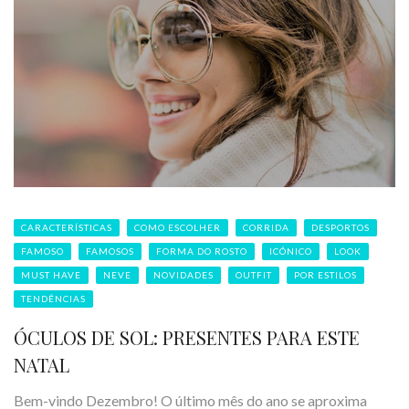
CARACTERÍSTICAS
COMO ESCOLHER
CORRIDA
DESPORTOS
FAMOSO
FAMOSOS
FORMA DO ROSTO
ICÓNICO
LOOK
MUST HAVE
NEVE
NOVIDADES
OUTFIT
POR ESTILOS
TENDÊNCIAS
ÓCULOS DE SOL: PRESENTES PARA ESTE
NATAL
Bem-vindo Dezembro! O último mês do ano se aproxima