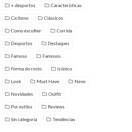
+ desportos
Características
Ciclismo
Clássicos
Como escolher
Corrida
Desportos
Destaques
Famoso
Famosos
Forma do rosto
Icónico
Look
Must Have
Neve
Novidades
Outfit
Por estilos
Reviews
Sin categoría
Tendências