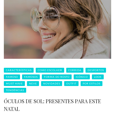
CARACTERÍSTICAS
COMO ESCOLHER
CORRIDA
DESPORTOS
FAMOSO
FAMOSOS
FORMA DO ROSTO
ICÓNICO
LOOK
MUST HAVE
NEVE
NOVIDADES
OUTFIT
POR ESTILOS
TENDÊNCIAS
ÓCULOS DE SOL: PRESENTES PARA ESTE
NATAL