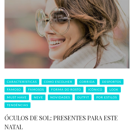
CARACTERÍSTICAS
COMO ESCOLHER
CORRIDA
DESPORTOS
FAMOSO
FAMOSOS
FORMA DO ROSTO
ICÓNICO
LOOK
MUST HAVE
NEVE
NOVIDADES
OUTFIT
POR ESTILOS
TENDÊNCIAS
ÓCULOS DE SOL: PRESENTES PARA ESTE
NATAL