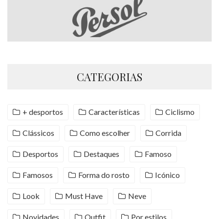
CATEGORIAS
+ desportos
Características
Ciclismo
Clássicos
Como escolher
Corrida
Desportos
Destaques
Famoso
Famosos
Forma do rosto
Icónico
Look
Must Have
Neve
Novidades
Outfit
Por estilos