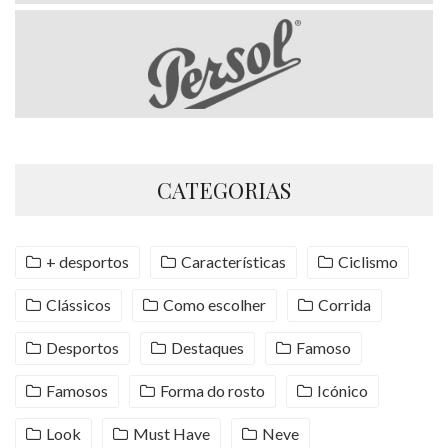
CATEGORIAS
+ desportos
Características
Ciclismo
Clássicos
Como escolher
Corrida
Desportos
Destaques
Famoso
Famosos
Forma do rosto
Icónico
Look
Must Have
Neve