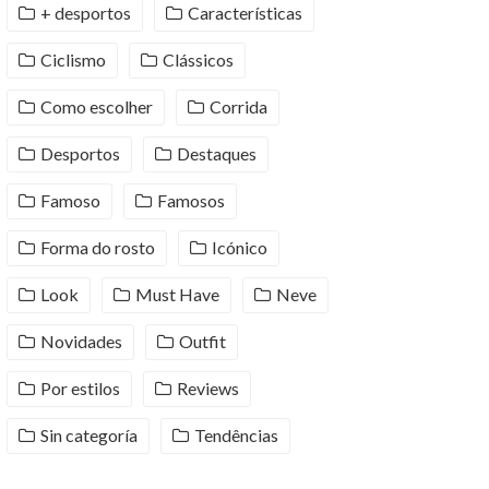
+ desportos
Características
Ciclismo
Clássicos
Como escolher
Corrida
Desportos
Destaques
Famoso
Famosos
Forma do rosto
Icónico
Look
Must Have
Neve
Novidades
Outfit
Por estilos
Reviews
Sin categoría
Tendências