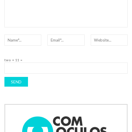
two + 11 =