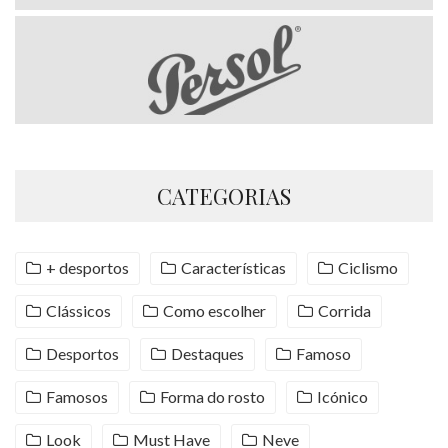
CATEGORIAS
+ desportos
Características
Ciclismo
Clássicos
Como escolher
Corrida
Desportos
Destaques
Famoso
Famosos
Forma do rosto
Icónico
Look
Must Have
Neve