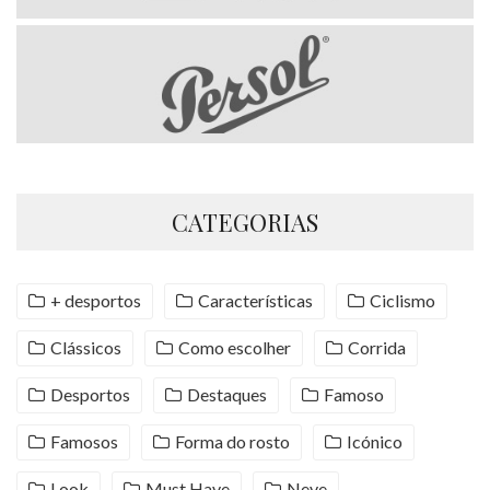
CATEGORIAS
+ desportos
Características
Ciclismo
Clássicos
Como escolher
Corrida
Desportos
Destaques
Famoso
Famosos
Forma do rosto
Icónico
Look
Must Have
Neve