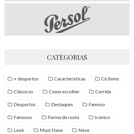
CATEGORIAS
+ desportos
Características
Ciclismo
Clássicos
Como escolher
Corrida
Desportos
Destaques
Famoso
Famosos
Forma do rosto
Icónico
Look
Must Have
Neve