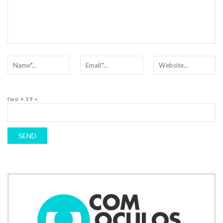
two + 19 =