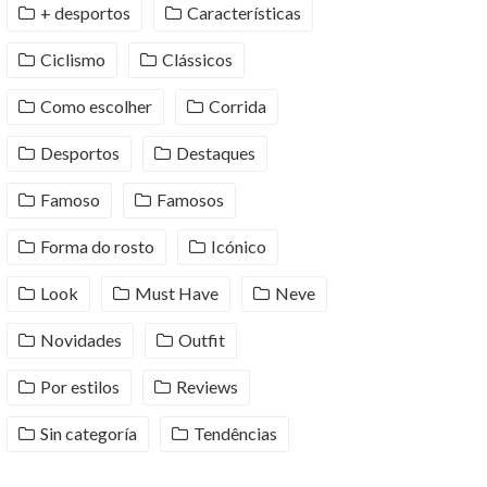
+ desportos
Características
Ciclismo
Clássicos
Como escolher
Corrida
Desportos
Destaques
Famoso
Famosos
Forma do rosto
Icónico
Look
Must Have
Neve
Novidades
Outfit
Por estilos
Reviews
Sin categoría
Tendências