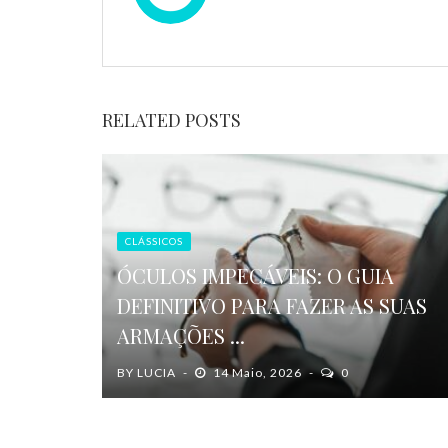
RELATED POSTS
CLÁSSICOS
ÓCULOS IMPECÁVEIS: O GUIA
DEFINITIVO PARA FAZER AS SUAS
ARMAÇÕES ...
BY
LUCIA
14 Maio, 2026
0