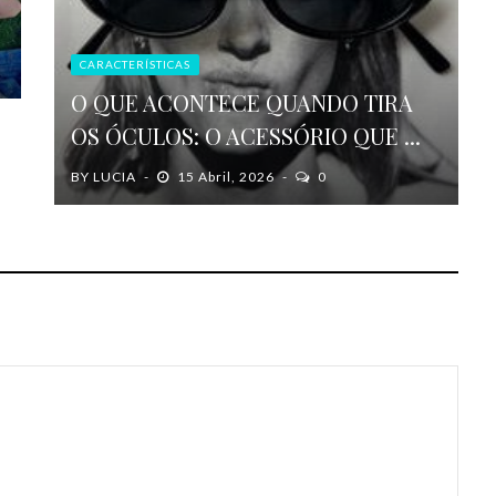
CARACTERÍSTICAS
O QUE ACONTECE QUANDO TIRA
OS ÓCULOS: O ACESSÓRIO QUE ...
BY
LUCIA
15 Abril, 2026
0