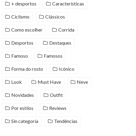
+ desportos
Características
Ciclismo
Clássicos
Como escolher
Corrida
Desportos
Destaques
Famoso
Famosos
Forma do rosto
Icónico
Look
Must Have
Neve
Novidades
Outfit
Por estilos
Reviews
Sin categoría
Tendências