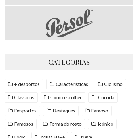
CATEGORIAS
+ desportos
Características
Ciclismo
Clássicos
Como escolher
Corrida
Desportos
Destaques
Famoso
Famosos
Forma do rosto
Icónico
Look
Must Have
Neve