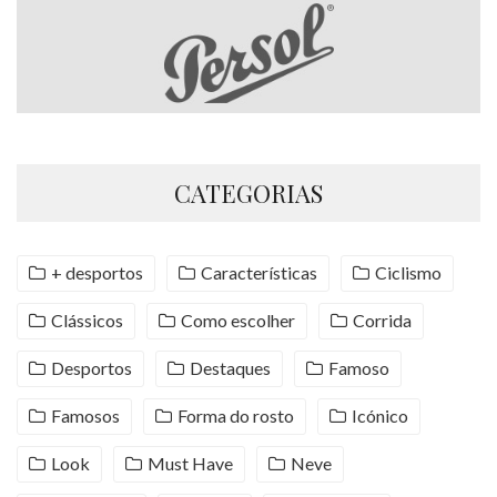
CATEGORIAS
+ desportos
Características
Ciclismo
Clássicos
Como escolher
Corrida
Desportos
Destaques
Famoso
Famosos
Forma do rosto
Icónico
Look
Must Have
Neve