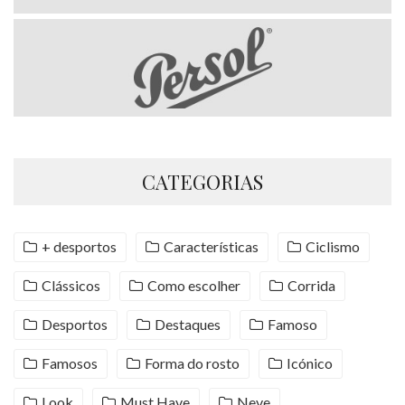
CATEGORIAS
+ desportos
Características
Ciclismo
Clássicos
Como escolher
Corrida
Desportos
Destaques
Famoso
Famosos
Forma do rosto
Icónico
Look
Must Have
Neve