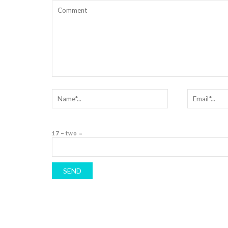
17 − two =