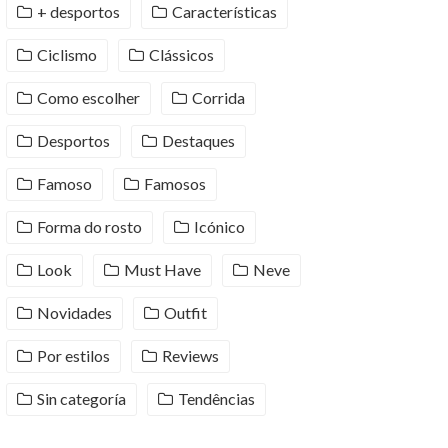
+ desportos
Características
Ciclismo
Clássicos
Como escolher
Corrida
Desportos
Destaques
Famoso
Famosos
Forma do rosto
Icónico
Look
Must Have
Neve
Novidades
Outfit
Por estilos
Reviews
Sin categoría
Tendências