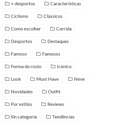
+ desportos
Características
Ciclismo
Clássicos
Como escolher
Corrida
Desportos
Destaques
Famoso
Famosos
Forma do rosto
Icónico
Look
Must Have
Neve
Novidades
Outfit
Por estilos
Reviews
Sin categoría
Tendências