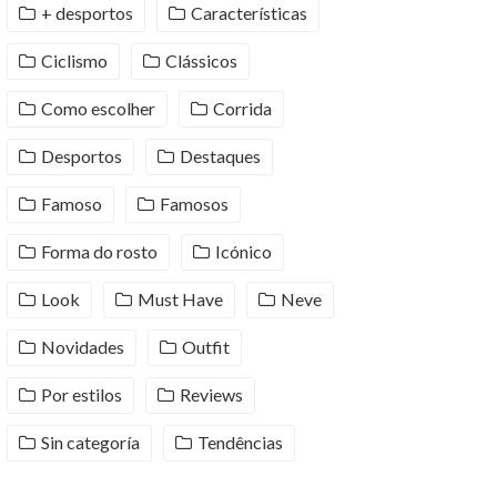
+ desportos
Características
Ciclismo
Clássicos
Como escolher
Corrida
Desportos
Destaques
Famoso
Famosos
Forma do rosto
Icónico
Look
Must Have
Neve
Novidades
Outfit
Por estilos
Reviews
Sin categoría
Tendências