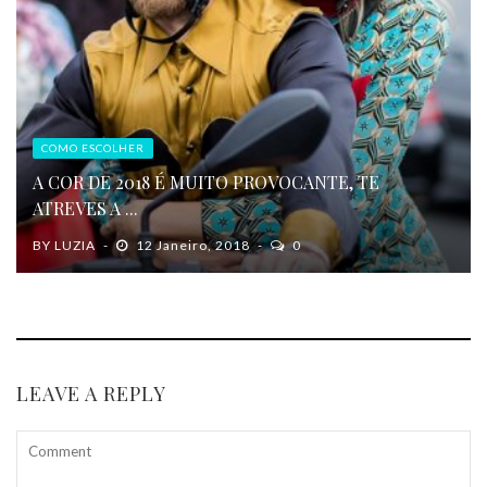
COMO ESCOLHER
A COR DE 2018 É MUITO PROVOCANTE, TE
ATREVES A ...
BY
LUZIA
12 Janeiro, 2018
0
LEAVE A REPLY