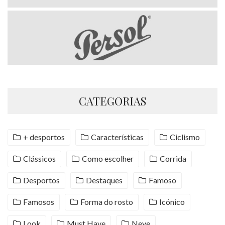
CATEGORIAS
+ desportos
Características
Ciclismo
Clássicos
Como escolher
Corrida
Desportos
Destaques
Famoso
Famosos
Forma do rosto
Icónico
Look
Must Have
Neve