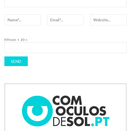
fifteen + 20 =