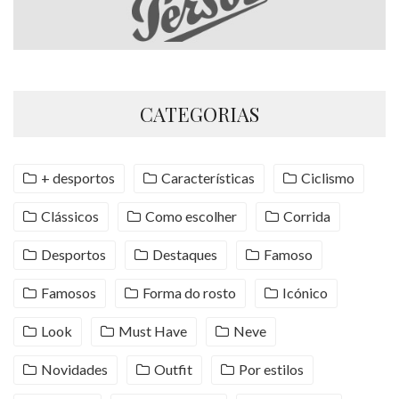
CATEGORIAS
+ desportos
Características
Ciclismo
Clássicos
Como escolher
Corrida
Desportos
Destaques
Famoso
Famosos
Forma do rosto
Icónico
Look
Must Have
Neve
Novidades
Outfit
Por estilos