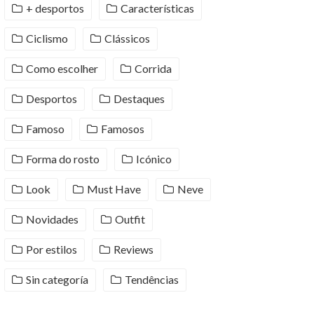
+ desportos
Características
Ciclismo
Clássicos
Como escolher
Corrida
Desportos
Destaques
Famoso
Famosos
Forma do rosto
Icónico
Look
Must Have
Neve
Novidades
Outfit
Por estilos
Reviews
Sin categoría
Tendências