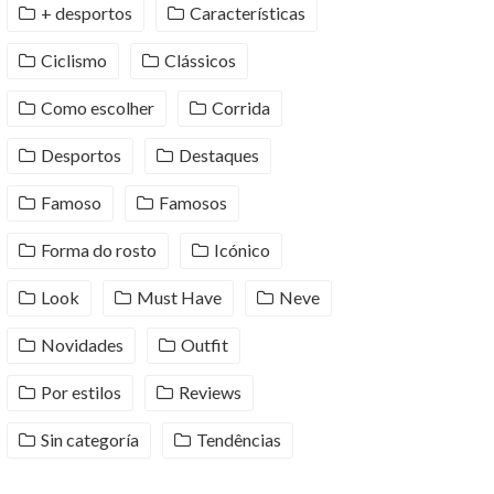
+ desportos
Características
Ciclismo
Clássicos
Como escolher
Corrida
Desportos
Destaques
Famoso
Famosos
Forma do rosto
Icónico
Look
Must Have
Neve
Novidades
Outfit
Por estilos
Reviews
Sin categoría
Tendências