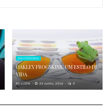
SIN CATEGORÍA
OAKLEY FROGSKINS, UM ESTILO DE
VIDA
BY
LUZIA
23 Junho, 2016
0