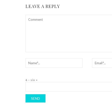
LEAVE A REPLY
6 − six =