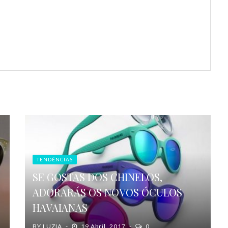
TENDÊNCIAS
SE GOSTAS DOS CHINELOS,
ADORARÁS OS NOVOS ÓCULOS
HAVAIANAS
BY
LUZIA
19 Abril, 2017
0