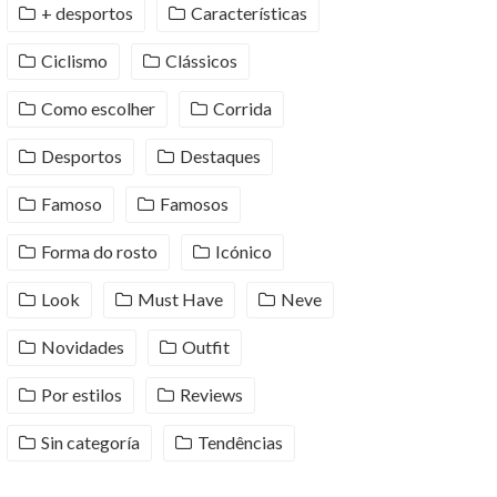
+ desportos
Características
Ciclismo
Clássicos
Como escolher
Corrida
Desportos
Destaques
Famoso
Famosos
Forma do rosto
Icónico
Look
Must Have
Neve
Novidades
Outfit
Por estilos
Reviews
Sin categoría
Tendências