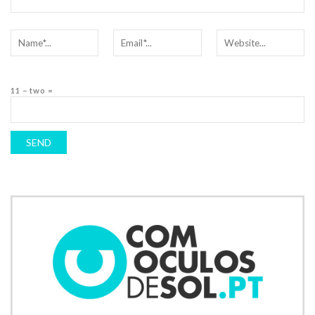
11 − two =