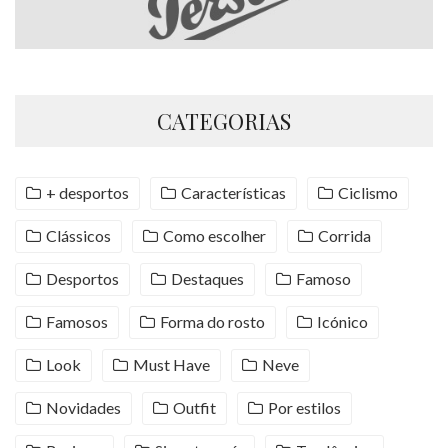
CATEGORIAS
+ desportos
Características
Ciclismo
Clássicos
Como escolher
Corrida
Desportos
Destaques
Famoso
Famosos
Forma do rosto
Icónico
Look
Must Have
Neve
Novidades
Outfit
Por estilos