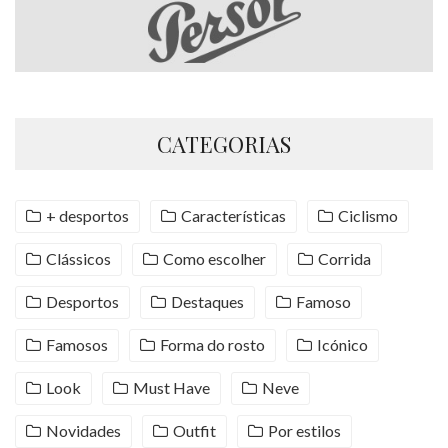
CATEGORIAS
+ desportos
Características
Ciclismo
Clássicos
Como escolher
Corrida
Desportos
Destaques
Famoso
Famosos
Forma do rosto
Icónico
Look
Must Have
Neve
Novidades
Outfit
Por estilos