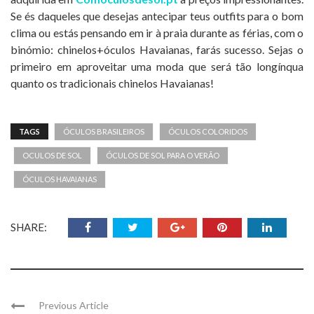
Se és daqueles que desejas antecipar teus outfits para o bom
clima ou estás pensando em ir à praia durante as férias, com o
binómio: chinelos+óculos Havaianas, farás sucesso. Sejas o
primeiro em aproveitar uma moda que será tão longínqua
quanto os tradicionais chinelos Havaianas!
TAGS
ÓCULOS BRASILEIROS
ÓCULOS COLORIDOS
OCULOS DE SOL
ÓCULOS DE SOL PARA O VERÃO
ÓCULOS HAVAIANAS
SHARE:
Previous Article