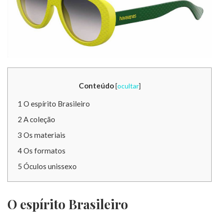
Conteúdo
[
ocultar
]
1
O espírito Brasileiro
2
A coleção
3
Os materiais
4
Os formatos
5
Óculos unissexo
O espírito Brasileiro