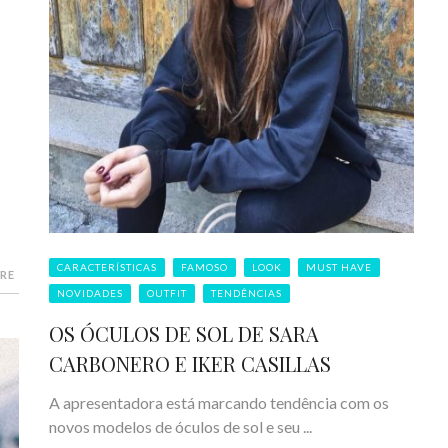
CARACTERÍSTICAS
FAMOSO
LOOK
MUST HAVE
RE
NOVIDADES
OUTFIT
TENDÊNCIAS
OS ÓCULOS DE SOL DE SARA
CARBONERO E IKER CASILLAS
A apresentadora está marcando tendência com os
novos modelos de óculos de sol e seu ...