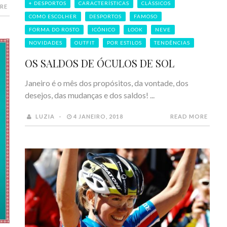
+ DESPORTOS
CARACTERÍSTICAS
CLÁSSICOS
RE
COMO ESCOLHER
DESPORTOS
FAMOSO
FORMA DO ROSTO
ICÓNICO
LOOK
NEVE
NOVIDADES
OUTFIT
POR ESTILOS
TENDÊNCIAS
OS SALDOS DE ÓCULOS DE SOL
Janeiro é o mês dos propósitos, da vontade, dos
desejos, das mudanças e dos saldos! ...
LUZIA
4 JANEIRO, 2018
READ MORE