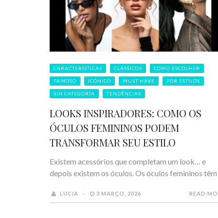
CARACTERÍSTICAS
CLÁSSICOS
COMO ESCOLHER
FAMOSO
ICÓNICO
MUST HAVE
POR ESTILOS
SIN CATEGORÍA
TENDÊNCIAS
LOOKS INSPIRADORES: COMO OS
ÓCULOS FEMININOS PODEM
TRANSFORMAR SEU ESTILO
Existem acessórios que completam um look… e
depois existem os óculos. Os óculos femininos têm .
LUCIA
3 MARÇO, 2026
READ MO