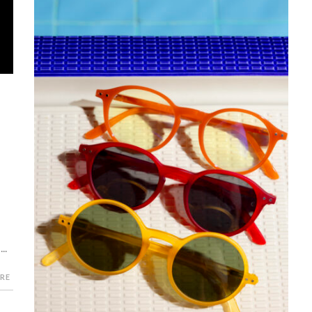
..
RE