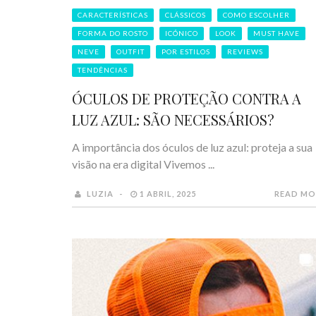
CARACTERÍSTICAS
CLÁSSICOS
COMO ESCOLHER
FORMA DO ROSTO
ICÓNICO
LOOK
MUST HAVE
NEVE
OUTFIT
POR ESTILOS
REVIEWS
TENDÊNCIAS
ÓCULOS DE PROTEÇÃO CONTRA A
LUZ AZUL: SÃO NECESSÁRIOS?
A importância dos óculos de luz azul: proteja a sua
visão na era digital Vivemos ...
LUZIA
1 ABRIL, 2025
READ MO