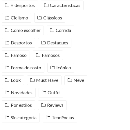
+ desportos
Características
Ciclismo
Clássicos
Como escolher
Corrida
Desportos
Destaques
Famoso
Famosos
Forma do rosto
Icónico
Look
Must Have
Neve
Novidades
Outfit
Por estilos
Reviews
Sin categoría
Tendências