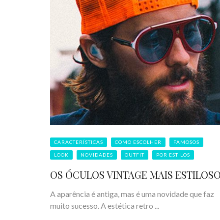
CARACTERÍSTICAS
COMO ESCOLHER
FAMOSOS
LOOK
NOVIDADES
OUTFIT
POR ESTILOS
OS ÓCULOS VINTAGE MAIS ESTILOS
A aparência é antiga, mas é uma novidade que faz
muito sucesso. A estética retro ...